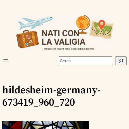
Vai
al
contenuto
Cerca
hildesheim-germany-
673419_960_720