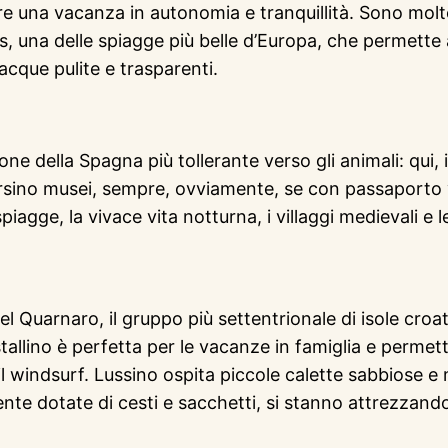
re una vacanza in autonomia e tranquillità. Sono molt
, una delle spiagge più belle d’Europa, che permette a
cque pulite e trasparenti.
one della Spagna più tollerante verso gli animali: qui,
ersino musei, sempre, ovviamente, se con passaporto v
iagge, la vivace vita notturna, i villaggi medievali e 
el Quarnaro, il gruppo più settentrionale di isole croat
stallino è perfetta per le vacanze in famiglia e permette
il windsurf. Lussino ospita piccole calette sabbiose e
nte dotate di cesti e sacchetti, si stanno attrezzando