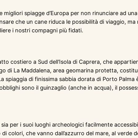
e le migliori spiagge d’Europa per non rinunciare ad u
re che un cane riduca le possibilità di viaggio, ma n
re i nostri compagni più fidati.
tto costiero a Sud dell’Isola di Caprera, che appartie
lago di La Maddalena, area geomarina protetta, costituit
 La spiaggia di finissima sabbia dorata di Porto Palma
obblighi sono il guinzaglio (anche in acqua), il possess
sia per i suoi luoghi archeologici facilmente accessibil
o di colori, che vanno dall’azzurro del mare, al verde de