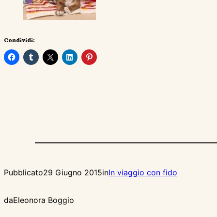
Condividi:
Pubblicato
29 Giugno 2015
in
In viaggio con fido
da
Eleonora Boggio