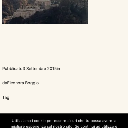
Pubblicato
3 Settembre 2015
in
da
Eleonora Boggio
Tag:
Utilizziamo i cookie per essere sicuri che tu possa avere la
migliore esperienza sul nostro sito. Se continui ad utilizzare