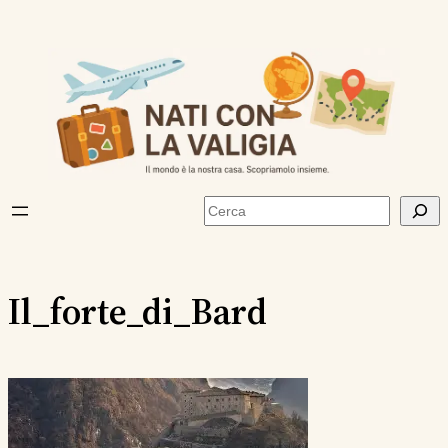
Vai
al
contenuto
Cerca
Il_forte_di_Bard