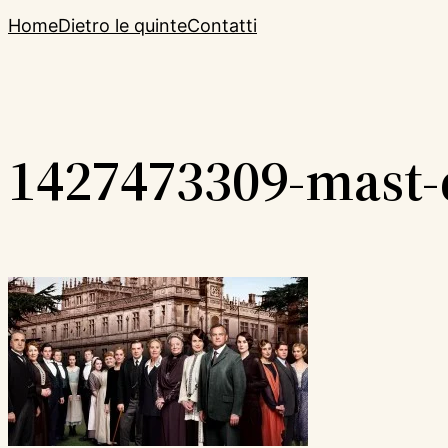
Home
Dietro le quinte
Contatti
1427473309-mast-d