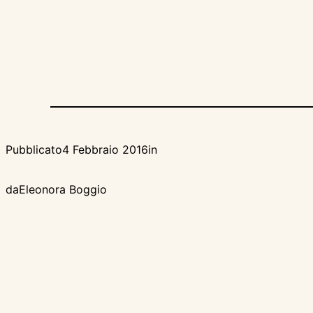
Pubblicato
4 Febbraio 2016
in
da
Eleonora Boggio