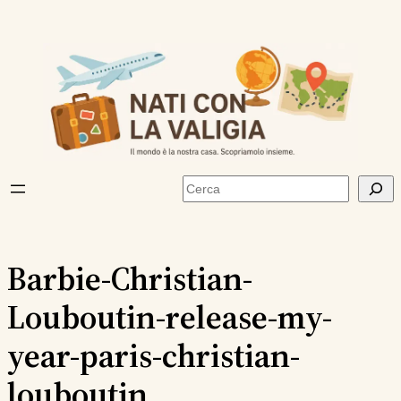
Vai
al
contenuto
Cerca
Barbie-Christian-
Louboutin-release-my-
year-paris-christian-
louboutin