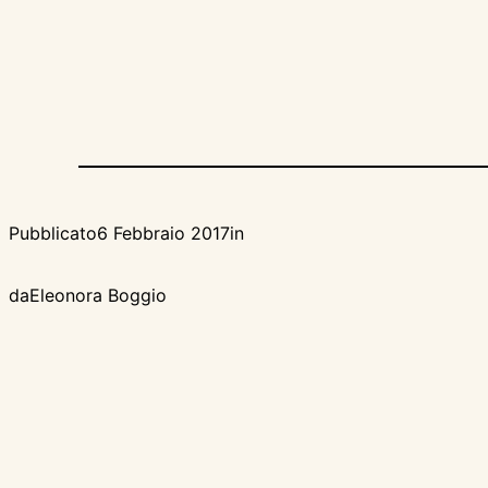
Pubblicato
6 Febbraio 2017
in
da
Eleonora Boggio