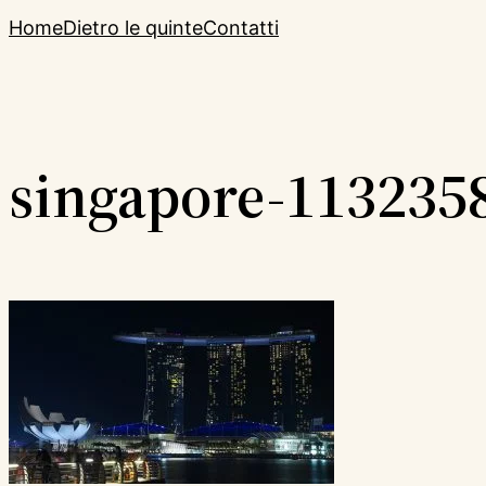
Home
Dietro le quinte
Contatti
singapore-113235