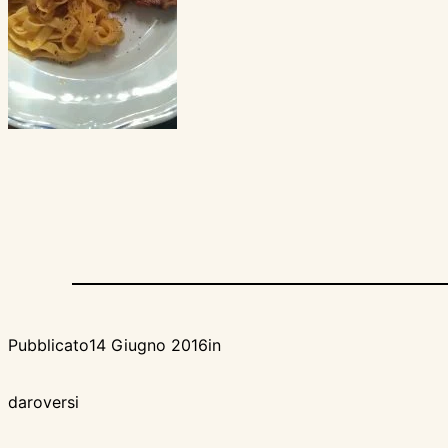
Pubblicato
14 Giugno 2016
in
da
roversi