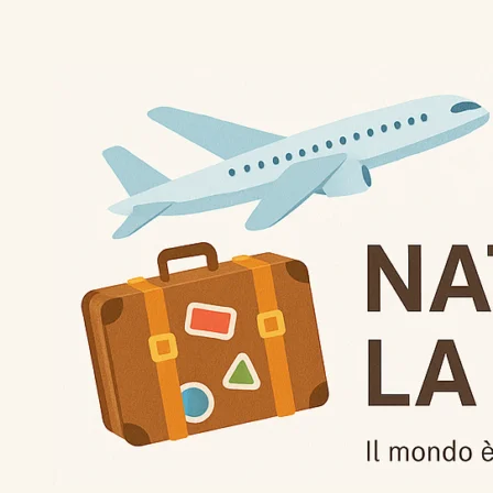
Vai
al
contenuto