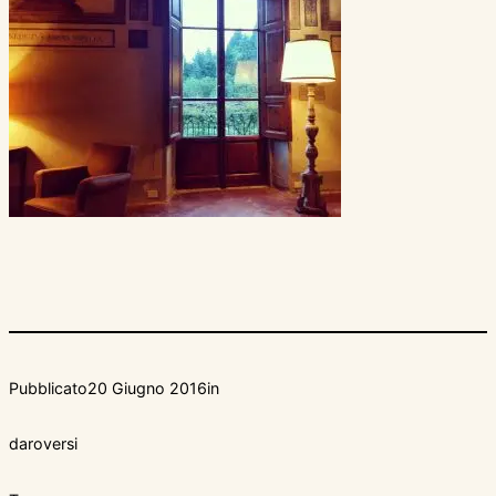
Pubblicato
20 Giugno 2016
in
da
roversi