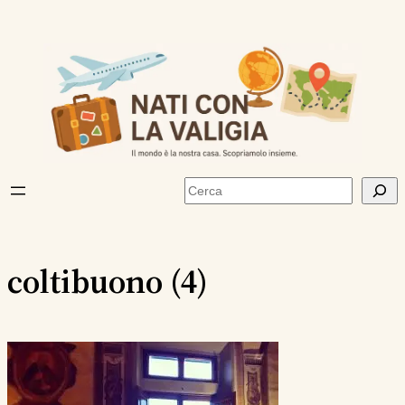
Vai
al
contenuto
Cerca
coltibuono (4)