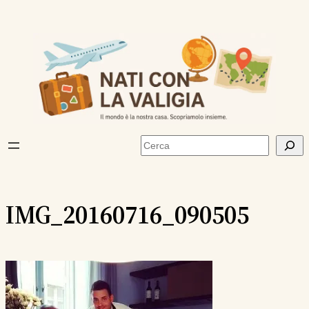
Vai
al
contenuto
Cerca
IMG_20160716_090505