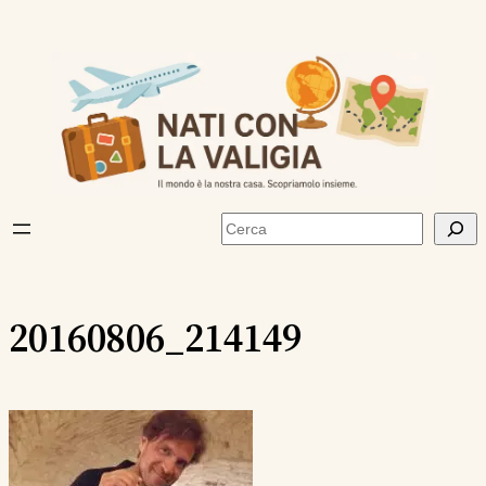
Vai
al
contenuto
Cerca
20160806_214149