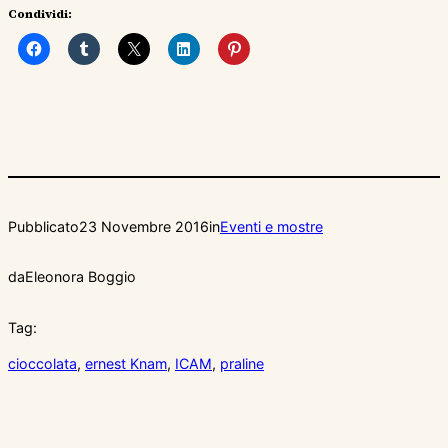
Condividi:
Pubblicato
23 Novembre 2016
in
Eventi e mostre
da
Eleonora Boggio
Tag:
cioccolata
, 
ernest Knam
, 
ICAM
, 
praline