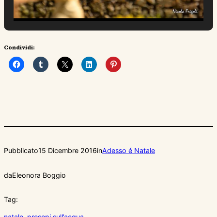
Condividi:
Pubblicato
15 Dicembre 2016
in
Adesso é Natale
da
Eleonora Boggio
Tag:
natale
, 
presepi sull’acqua