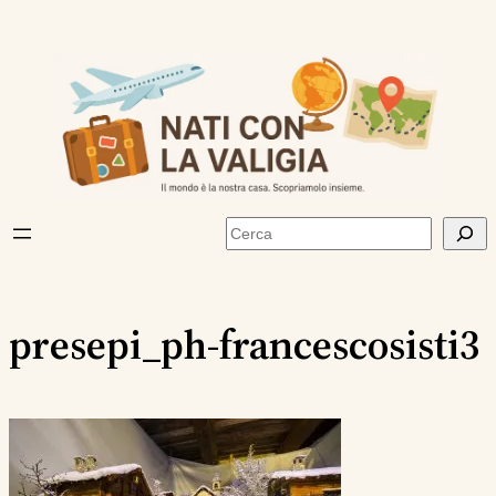
Vai
al
contenuto
Cerca
presepi_ph-francescosisti3