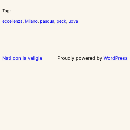
Tag:
eccellenza
, 
Milano
, 
pasqua
, 
peck
, 
uova
Nati con la valigia
Proudly powered by
WordPress