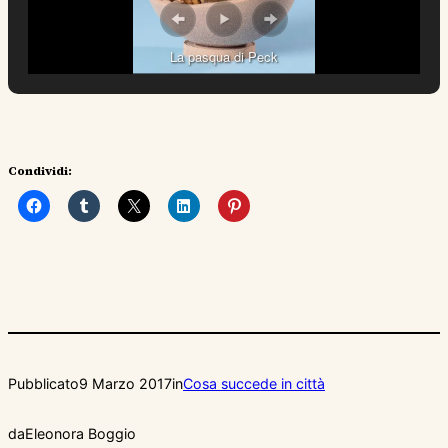
La pasqua di Peck
Condividi:
Pubblicato
9 Marzo 2017
in
Cosa succede in città
da
Eleonora Boggio