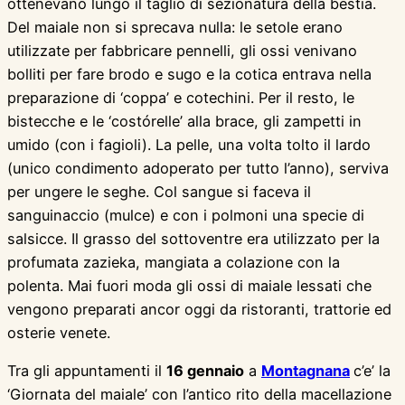
ottenevano lungo il taglio di sezionatura della bestia.
Del maiale non si sprecava nulla: le setole erano
utilizzate per fabbricare pennelli, gli ossi venivano
bolliti per fare brodo e sugo e la cotica entrava nella
preparazione di ‘coppa’ e cotechini. Per il resto, le
bistecche e le ‘costórelle’ alla brace, gli zampetti in
umido (con i fagioli). La pelle, una volta tolto il lardo
(unico condimento adoperato per tutto l’anno), serviva
per ungere le seghe. Col sangue si faceva il
sanguinaccio (mulce) e con i polmoni una specie di
salsicce. Il grasso del sottoventre era utilizzato per la
profumata zazieka, mangiata a colazione con la
polenta. Mai fuori moda gli ossi di maiale lessati che
vengono preparati ancor oggi da ristoranti, trattorie ed
osterie venete.
Tra gli appuntamenti il
16 gennaio
a
Montagnana
c’e’ la
‘Giornata del maiale’ con l’antico rito della macellazione