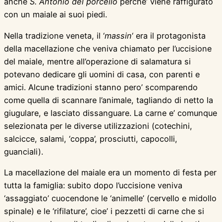
anche
S. Antonio del porcello
perche’ viene raffigurato
con un maiale ai suoi piedi.
Nella tradizione veneta, il ‘
massin
‘ era il protagonista
della macellazione che veniva chiamato per l’uccisione
del maiale, mentre all’operazione di salamatura si
potevano dedicare gli uomini di casa, con parenti e
amici. Alcune tradizioni stanno pero’ scomparendo
come quella di scannare l’animale, tagliando di netto la
giugulare, e lasciato dissanguare. La carne e’ comunque
selezionata per le diverse utilizzazioni (cotechini,
salcicce, salami, ‘coppa’, prosciutti, capocolli,
guanciali).
La macellazione del maiale era un momento di festa per
tutta la famiglia: subito dopo l’uccisione veniva
‘assaggiato’ cuocendone le ‘animelle’ (cervello e midollo
spinale) e le ‘rifilature’, cioe’ i pezzetti di carne che si