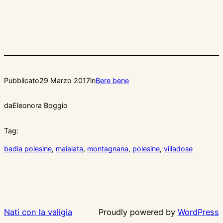
Pubblicato
29 Marzo 2017
in
Bere bene
da
Eleonora Boggio
Tag:
badia polesine
, 
maialata
, 
montagnana
, 
polesine
, 
villadose
Nati con la valigia
Proudly powered by
WordPress