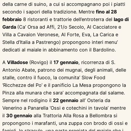
della carne di suino, a cui si accompagnano poi i piatti
secondo i sapori della tradizione. Mentre
fino al 28
febbraio
8 ristoranti e trattorie dell’entroterra del
lago di
Garda
(Ca’ Orsa ad Affi, 21/o Secolo, Al Cacciatore e
Villa a Cavaion Veronese, Al Forte, Eva, La Carica e
Stella d’Italia a Pastrengo) propongono interi menu’
dedicati al maiale in abbinamento con il Bardolino.
A
Villadose
(Rovigo) il
17 gennaio
, ricorrenza di S.
Antonio Abate, patrono dei mugnai, degli animali, delle
stalle, contro il fuoco, la comunita’ Slow Food
‘Ricchezze del Po’ e il panificio La Mesa propongono la
Pinza alla munara che sara’ accompagnata dal salame.
Sempre nel rodigino il
22 gennaio
all’ Osteria da
Venerino a Panarella ‘Ossi e cotechini in tavola’ mentre
il
30 gennaio
alla Trattoria Alla Rosa a Bellombra si
propongono i marafanti, una zuppa con brodo di ossi e
fagioli, lo straculo, una parte pregiata del maiale che i