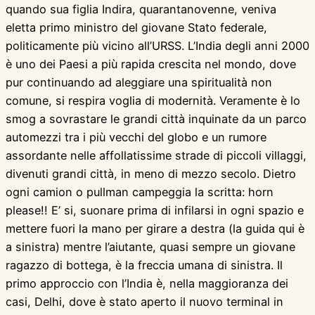
quando sua figlia Indira, quarantanovenne, veniva
eletta primo ministro del giovane Stato federale,
politicamente più vicino all’URSS. L’India degli anni 2000
è uno dei Paesi a più rapida crescita nel mondo, dove
pur continuando ad aleggiare una spiritualità non
comune, si respira voglia di modernità. Veramente è lo
smog a sovrastare le grandi città inquinate da un parco
automezzi tra i più vecchi del globo e un rumore
assordante nelle affollatissime strade di piccoli villaggi,
divenuti grandi città, in meno di mezzo secolo. Dietro
ogni camion o pullman campeggia la scritta: horn
please!! E’ si, suonare prima di infilarsi in ogni spazio e
mettere fuori la mano per girare a destra (la guida qui è
a sinistra) mentre l’aiutante, quasi sempre un giovane
ragazzo di bottega, è la freccia umana di sinistra. Il
primo approccio con l’India è, nella maggioranza dei
casi, Delhi, dove è stato aperto il nuovo terminal in