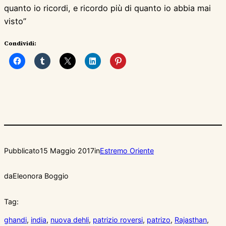
quanto io ricordi, e ricordo più di quanto io abbia mai
visto”
Condividi:
Pubblicato
15 Maggio 2017
in
Estremo Oriente
da
Eleonora Boggio
Tag:
ghandi
, 
india
, 
nuova dehli
, 
patrizio roversi
, 
patrizo
, 
Rajasthan
, 