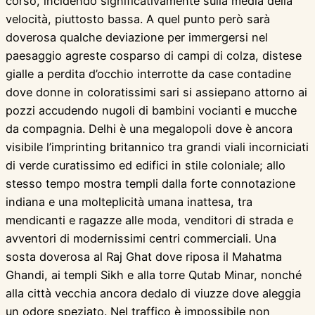
corso, incidendo significativamente sulla media della
velocità, piuttosto bassa. A quel punto però sarà
doverosa qualche deviazione per immergersi nel
paesaggio agreste cosparso di campi di colza, distese
gialle a perdita d’occhio interrotte da case contadine
dove donne in coloratissimi sari si assiepano attorno ai
pozzi accudendo nugoli di bambini vocianti e mucche
da compagnia. Delhi è una megalopoli dove è ancora
visibile l’imprinting britannico tra grandi viali incorniciati
di verde curatissimo ed edifici in stile coloniale; allo
stesso tempo mostra templi dalla forte connotazione
indiana e una molteplicità umana inattesa, tra
mendicanti e ragazze alle moda, venditori di strada e
avventori di modernissimi centri commerciali. Una
sosta doverosa al Raj Ghat dove riposa il Mahatma
Ghandi, ai templi Sikh e alla torre Qutab Minar, nonché
alla città vecchia ancora dedalo di viuzze dove aleggia
un odore speziato. Nel traffico è impossibile non