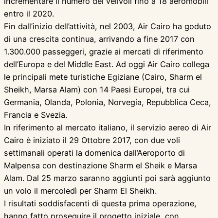
incrementare il numero dei velivoli fino a 18 aeromobili
entro il 2020.
Fin dall’inizio dell’attività, nel 2003, Air Cairo ha goduto
di una crescita continua, arrivando a fine 2017 con
1.300.000 passeggeri, grazie ai mercati di riferimento
dell’Europa e del Middle East. Ad oggi Air Cairo collega
le principali mete turistiche Egiziane (Cairo, Sharm el
Sheikh, Marsa Alam) con 14 Paesi Europei, tra cui
Germania, Olanda, Polonia, Norvegia, Repubblica Ceca,
Francia e Svezia.
In riferimento al mercato italiano, il servizio aereo di Air
Cairo è iniziato il 29 Ottobre 2017, con due voli
settimanali operati la domenica dall’Aeroporto di
Malpensa con destinazione Sharm el Sheik e Marsa
Alam. Dal 25 marzo saranno aggiunti poi sarà aggiunto
un volo il mercoledì per Sharm El Sheikh.
I risultati soddisfacenti di questa prima operazione,
hanno fatto proseguire il progetto iniziale, con