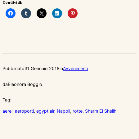
Condividi:
Pubblicato
31 Gennaio 2018
in
Avvenimenti
da
Eleonora Boggio
Tag:
aerei
, 
aeroporti
, 
egypt air
, 
Napoli
, 
rotte
, 
Sharm El Sheilh.