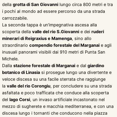
della
grotta di San Giovanni
lungo circa 800 metri e tra
i pochi al mondo ad essere percorso da una strada
carrozzabile.
La seconda tappa è un’impegnativa ascesa alla
scoperta della
valle del rio S.
Giovanni
e dei
ruderi
minerari di Reigraxius e Mamenga
, sino allo
straordinario
compendio forestale del Marganai
e agli
inusuali panorami visibili dai 910 metri di Punta San
Michele.
Dalla
stazione forestale di Marganai
e dal
giardino
botanico di Linasia
si prosegue lungo una divertente e
veloce discesa su una facile sterrata che raggiunge
la
valle del rio Corongiu
, per concludere su una strada
asfaltata e poco trafficata che conduce alla scoperta
del
lago Corsi
, un invaso artificiale incastonato nel
mezzo di sugherete e macchia mediterranea, e con una
discesa lungo i tornanti che conducono nella piazza