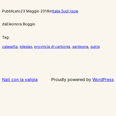
Pubblicato
23 Maggio 2018
in
Italia Sud/ Isole
da
Eleonora Boggio
Tag:
calasetta
, 
iglesias
, 
provincia di carbonia
, 
sardegna
, 
sulcis
Nati con la valigia
Proudly powered by
WordPress