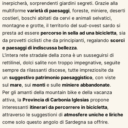
inerpicherà, sorprendenti giardini segreti. Grazie alla
multiforme
varietà di paesaggi
, foreste, miniere, deserti
costieri, boschi abitati da cervi e animali selvatici,
montagne e grotte, il territorio del sud-ovest sardo si
presta ad essere
percorso in sella
ad una bicicletta
, sia
da provetti ciclisti che da principianti, regalando
scorci
e paesaggi di indiscussa bellezza
.
L’intera rete stradale della zona è un susseguirsi di
rettilinei, dolci salite non troppo impegnative, seguite
sempre da rilassanti discese, tutte impreziosite da
un
suggestivo patrimonio paesaggistico
, con viste
sul
mare
, sui
monti
e sulle
miniere abbandonate
.
Per gli amanti della mountain bike e della vacanza
attiva, la
Provincia
di Carbonia Iglesias
propone
interessanti
itinerari da percorrere in bicicletta
,
attraverso le suggestioni di
atmosfere uniche e liriche
come solo questo angolo di Sardegna sa offrire.