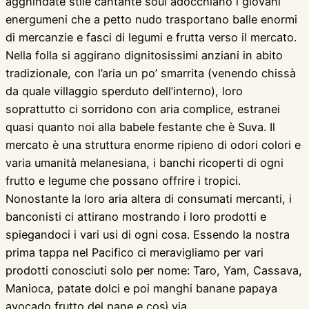
agghindate stile cantante soul adocchiano i giovani
energumeni che a petto nudo trasportano balle enormi
di mercanzie e fasci di legumi e frutta verso il mercato.
Nella folla si aggirano dignitosissimi anziani in abito
tradizionale, con l’aria un po’ smarrita (venendo chissà
da quale villaggio sperduto dell’interno), loro
soprattutto ci sorridono con aria complice, estranei
quasi quanto noi alla babele festante che è Suva. Il
mercato è una struttura enorme ripieno di odori colori e
varia umanità melanesiana, i banchi ricoperti di ogni
frutto e legume che possano offrire i tropici.
Nonostante la loro aria altera di consumati mercanti, i
banconisti ci attirano mostrando i loro prodotti e
spiegandoci i vari usi di ogni cosa. Essendo la nostra
prima tappa nel Pacifico ci meravigliamo per vari
prodotti conosciuti solo per nome: Taro, Yam, Cassava,
Manioca, patate dolci e poi manghi banane papaya
avocado frutto del pane e così via.