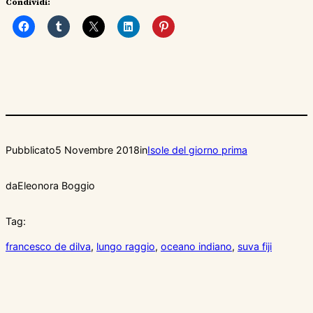
Condividi:
Pubblicato
5 Novembre 2018
in
Isole del giorno prima
da
Eleonora Boggio
Tag:
francesco de dilva
, 
lungo raggio
, 
oceano indiano
, 
suva fiji