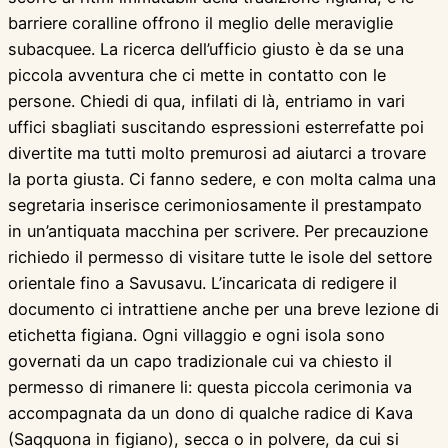
barriere coralline offrono il meglio delle meraviglie
subacquee. La ricerca dell’ufficio giusto è da se una
piccola avventura che ci mette in contatto con le
persone. Chiedi di qua, infilati di là, entriamo in vari
uffici sbagliati suscitando espressioni esterrefatte poi
divertite ma tutti molto premurosi ad aiutarci a trovare
la porta giusta. Ci fanno sedere, e con molta calma una
segretaria inserisce cerimoniosamente il prestampato
in un’antiquata macchina per scrivere. Per precauzione
richiedo il permesso di visitare tutte le isole del settore
orientale fino a Savusavu. L’incaricata di redigere il
documento ci intrattiene anche per una breve lezione di
etichetta figiana. Ogni villaggio e ogni isola sono
governati da un capo tradizionale cui va chiesto il
permesso di rimanere li: questa piccola cerimonia va
accompagnata da un dono di qualche radice di Kava
(Saqquona in figiano), secca o in polvere, da cui si