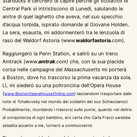
Starbucks e cercherò di capire perchè gli scoiattoli di
Central Park si intristiscono di Lunedì, salutando le
anitre di quel laghetto che aveva, nel suo specchio
d’acqua torbida, ispirato domande al Giovane Holden.
La sera, esausta, mi addormenterò tra le lenzuola di
raso del Waldorf Astoria (www.
waldorfastoria
.com).
Raggiungerò la Penn Station, e salirò su un treno
Amtrack (
www.
amtrak
.com)
che, con la sua placida
corsa nelle campagne del
Massachusetts
mi porterà
a Boston, dove ho trascorso la prima vacanza da sola.
Lì, mi siederò su una poltroncina dell’Opera House
(
www.BostonOperaHouseOnline.com
) lasciandomi trasportare dalle
note di
Tchaikovsky
nel mondo dei soldatini del suo Schiaccianoci.
Probabilmente, ricordando i trascorsi sulle punte, quando nel delirio
di onnipotenza di ogni bambino, ero certa che Carla Fracci sarebbe
sbiadita accanto a me, tornerò a commuovermi.