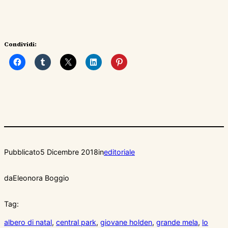
Condividi:
Pubblicato
5 Dicembre 2018
in
editoriale
da
Eleonora Boggio
Tag:
albero di natal
, 
central park
, 
giovane holden
, 
grande mela
, 
lo