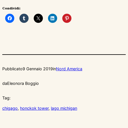
Condividi:
Pubblicato
9 Gennaio 2019
in
Nord America
da
Eleonora Boggio
Tag:
chigago
, 
honckok tower
, 
lago michigan