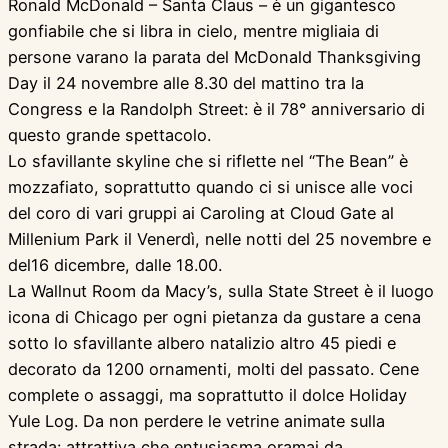
Ronald McDonald – Santa Claus – è un gigantesco
gonfiabile che si libra in cielo, mentre migliaia di
persone varano la parata del McDonald Thanksgiving
Day il 24 novembre alle 8.30 del mattino tra la
Congress e la Randolph Street: è il 78° anniversario di
questo grande spettacolo.
Lo sfavillante skyline che si riflette nel “The Bean” è
mozzafiato, soprattutto quando ci si unisce alle voci
del coro di vari gruppi ai Caroling at Cloud Gate al
Millenium Park il Venerdì, nelle notti del 25 novembre e
del16 dicembre, dalle 18.00.
La Wallnut Room da Macy’s, sulla State Street è il luogo
icona di Chicago per ogni pietanza da gustare a cena
sotto lo sfavillante albero natalizio altro 45 piedi e
decorato da 1200 ornamenti, molti del passato. Cene
complete o assaggi, ma soprattutto il dolce Holiday
Yule Log. Da non perdere le vetrine animate sulla
strada: attrattiva che entusiasma oramai da