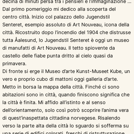
decina di minuti persa tra i pensieri e l’immaginazione …
Dal primo pomeriggio mi dedico alla scoperta del
centro città. Inizio col palazzo dello Jugendstil
Senteret, esempio assoluto di Art Nouveau, icona della
città. Ricostruito dopo l’incendio del 1904 che distrusse
tutta Åalesund, lo Jugendstil Senteret è oggi un museo
di manufatti di Art Nouveau. Il tetto spiovente da
castello delle fiabe punta dritto al cielo quasi da
primavera.
Di fronte si erge il Museo d’arte Kunst-Museet Kube, un
vero e proprio cubo di mattoni oggi galleria d’arte.
Metto in borsa la mappa della città. Finché ci sono
abitazioni sono in città, quando finiscono significa che
la città è finita. Mi affido all’istinto e al senso
dell’orientamento, solo così potrò scoprire l’anima vera
di quest’inaspettata cittadina norvegese. Risalendo
verso la parte alta della città lo sguardo si sofferma su
una serie di edifici colorati, freschi di ristrutturazione.