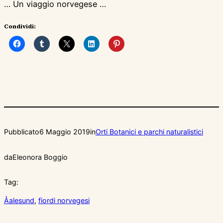
… Un viaggio norvegese …
Condividi:
Pubblicato
6 Maggio 2019
in
Orti Botanici e parchi naturalistici
da
Eleonora Boggio
Tag:
Åalesund
, 
fiordi norvegesi