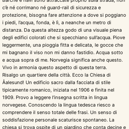
Barche e navi sono attraccate proprio sulla strada, non
c’è né corrimano né guard-rail di sicurezza e
protezione, bisogna fare attenzione a dove si poggiano
i piedi, l’acqua, fonda, è lì, a neanche un metro di
distanza. Da questa altezza godo di una visuale piena
degli edifici colorati che si specchiano sull’acqua. Piove
leggermente, una pioggia fitta e delicata, le gocce che
mi bagnano il viso non mi danno fastidio. Acqua sotto
e acqua sopra di me. Norvegia significa anche questo.
Vivo in armonia questo aspetto di questa terra.
Risalgo un quartiere della città. Ecco la Chiesa di
Åalesund! Un edificio sacro dalla facciata di stile
tipicamente romanico, iniziata nel 1906 e finita nel
1909. Provo a leggere l’insegna scritta in lingua
norvegese. Conoscendo la lingua tedesca riesco a
comprendere il senso totale delle frasi. Un senso di
soddisfazione personale scaturisce spontaneo. La
chiesa si trova ospite di un giardino che conta decine e