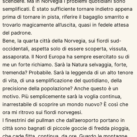
scendere. Ma in Norvegia i problemi quotidiani sono
semplificati. È stato sufficiente tornare indietro appena
prima di tornare in pista, riferire il bagaglio smarrito e
trovarlo magicamente all’uscita, quasi in fedele attesa
del padrone.
Bene, la quarta città della Norvegia, sui fiordi sud-
occidentali, aspetta solo di essere scoperta, vissuta,
assaporata. Il Nord Europa ha sempre esercitato su di
me un forte richiamo. Sarà la Natura selvaggia, forte,
tremenda? Probabile. Sarà la leggenda di un alto tenore
di vita, di una semplificazione del quotidiano, della
precisione della popolazione? Anche questo è un
motivo. Più semplicemente sarà la voglia continua,
inarrestabile di scoprire un mondo nuovo? È così che
ora mi ritrovo sui fiordi norvegesi.
I finestrini del pullman che dall’aeroporto portano in
città sono bagnati di piccole goccie di fredda pioggia,
che cade fitta, continua, da ore. Guardo le montagne.