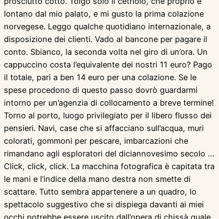
prosciutto cotto. Tolgo solo il cetriolo, che proprio è
lontano dal mio palato, e mi gusto la prima colazione
norvegese. Leggo qualche quotidiano internazionale, a
disposizione dei clienti. Vado al bancone per pagare il
conto. Sbianco, la seconda volta nel giro di un’ora. Un
cappuccino costa l’equivalente dei nostri 11 euro? Pago
il totale, pari a ben 14 euro per una colazione. Se le
spese procedono di questo passo dovrò guardarmi
intorno per un’agenzia di collocamento a breve termine!
Torno al porto, luogo privilegiato per il libero flusso dei
pensieri. Navi, case che si affacciano sull’acqua, muri
colorati, gommoni per pescare, imbarcazioni che
rimandano agli esploratori del diciannovesimo secolo …
Click, click, click. La macchina fotografica è capitata tra
le mani e l’indice della mano destra non smette di
scattare. Tutto sembra appartenere a un quadro, lo
spettacolo suggestivo che si dispiega davanti ai miei
occhi potrebbe essere uscito dall’opera di chissà quale