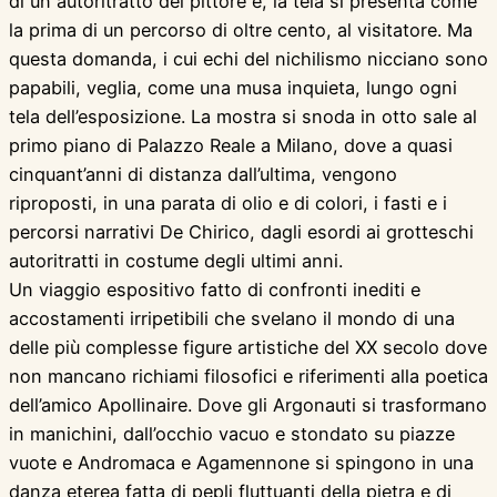
di un autoritratto del pittore e, la tela si presenta come
la prima di un percorso di oltre cento, al visitatore. Ma
questa domanda, i cui echi del nichilismo nicciano sono
papabili, veglia, come una musa inquieta, lungo ogni
tela dell’esposizione. La mostra si snoda in otto sale al
primo piano di Palazzo Reale a Milano, dove a quasi
cinquant’anni di distanza dall’ultima, vengono
riproposti, in una parata di olio e di colori, i fasti e i
percorsi narrativi De Chirico, dagli esordi ai grotteschi
autoritratti in costume degli ultimi anni.
Un viaggio espositivo fatto di confronti inediti e
accostamenti irripetibili che svelano il mondo di una
delle più complesse figure artistiche del XX secolo dove
non mancano richiami filosofici e riferimenti alla poetica
dell’amico Apollinaire. Dove gli Argonauti si trasformano
in manichini, dall’occhio vacuo e stondato su piazze
vuote e Andromaca e Agamennone si spingono in una
danza eterea fatta di pepli fluttuanti della pietra e di