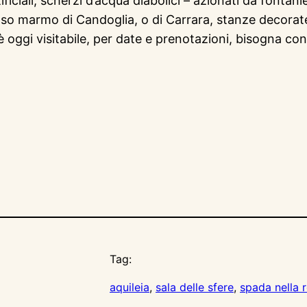
ciali, scherzi d’acqua diabolici – azionati da fontanieri
so marmo di Candoglia, o di Carrara, stanze decorate 
ggi visitabile, per date e prenotazioni, bisogna consult
Tag:
aquileia
, 
sala delle sfere
, 
spada nella 