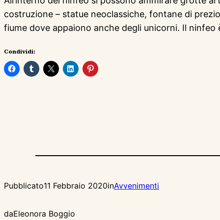
All’interno del ninfeo si possono ammirare grotte artifi
costruzione – statue neoclassiche, fontane di prezio
fiume dove appaiono anche degli unicorni. Il ninfeo è o
Condividi:
Pubblicato
11 Febbraio 2020
in
Avvenimenti
da
Eleonora Boggio