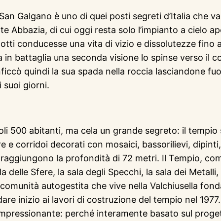
i San Galgano è uno di quei posti segreti d’Italia che 
te Abbazia, di cui oggi resta solo l’impianto a cielo
ti conducesse una vita di vizio e dissolutezze fino al
in battaglia una seconda visione lo spinse verso il c
iccò quindi la sua spada nella roccia lasciandone fuori
 suoi giorni.
li 500 abitanti, ma cela un grande segreto: il tempio
e e corridoi decorati con mosaici, bassorilievi, dipinti
he raggiungono la profondità di 72 metri. Il Tempio, c
la delle Sfere, la sala degli Specchi, la sala dei Metalli
omunità autogestita che vive nella Valchiusella fonda
 dare inizio ai lavori di costruzione del tempio nel 19
te impressionante: perché interamente basato sul proge