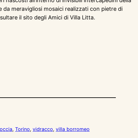
 nascosti all’interno di invisibili intercapedini della
da meravigliosi mosaici realizzati con pietre di
are il sito degli Amici di Villa Litta.
roccia
, 
Torino
, 
vidracco
, 
villa borromeo