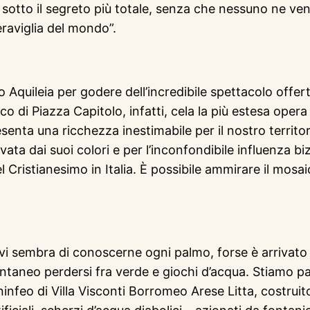
sotto il segreto più totale, senza che nessuno ne veni
meraviglia del mondo”.
Aquileia per godere dell’incredibile spettacolo offerto 
o di Piazza Capitolo, infatti, cela la più estesa opera
enta una ricchezza inestimabile per il nostro territori
vata dai suoi colori e per l’inconfondibile influenza bi
el Cristianesimo in Italia. È possibile ammirare il mos
 vi sembra di conoscerne ogni palmo, forse è arrivato 
pontaneo perdersi fra verde e giochi d’acqua. Stiamo 
l ninfeo di Villa Visconti Borromeo Arese Litta, costrui