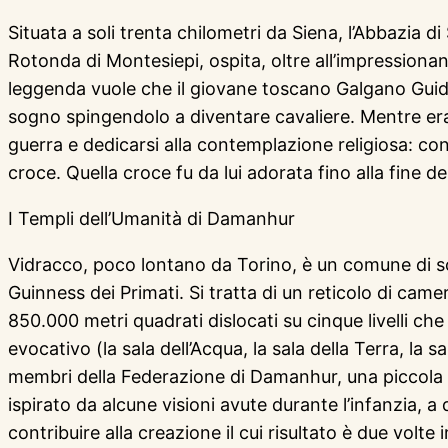
Situata a soli trenta chilometri da Siena, l’Abbazia d
Rotonda di Montesiepi, ospita, oltre all’impressionan
leggenda vuole che il giovane toscano Galgano Guidot
sogno spingendolo a diventare cavaliere. Mentre era 
guerra e dedicarsi alla contemplazione religiosa: conf
croce. Quella croce fu da lui adorata fino alla fine dei
I Templi dell’Umanità di Damanhur
Vidracco, poco lontano da Torino, è un comune di so
Guinness dei Primati. Si tratta di un reticolo di camer
850.000 metri quadrati dislocati su cinque livelli c
evocativo (la sala dell’Acqua, la sala della Terra, la sa
membri della Federazione di Damanhur, una piccola c
ispirato da alcune visioni avute durante l’infanzia, a
contribuire alla creazione il cui risultato è due vol