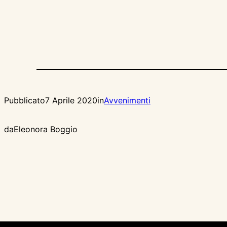
Pubblicato
7 Aprile 2020
in
Avvenimenti
da
Eleonora Boggio