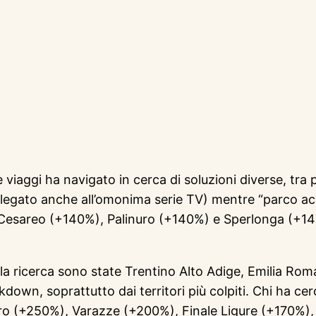
viaggi ha navigato in cerca di soluzioni diverse, tra
legato anche all’omonima serie TV) mentre “parco ac
Cesareo (+140%), Palinuro (+140%) e Sperlonga (+140
nella ricerca sono state Trentino Alto Adige, Emilia R
down, soprattutto dai territori più colpiti. Chi ha cer
linuro (+250%), Varazze (+200%), Finale Ligure (+170%