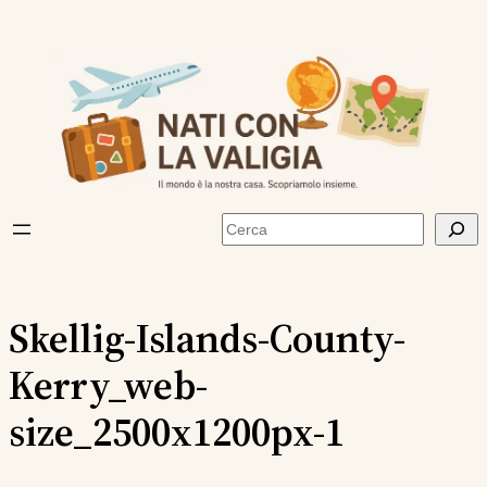
Vai
al
contenuto
Cerca
Skellig-Islands-County-
Kerry_web-
size_2500x1200px-1