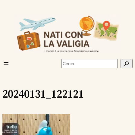
Vai
al
contenuto
Cerca
20240131_122121