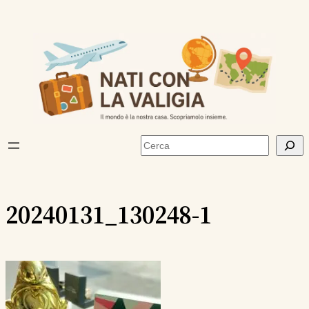
Vai
al
contenuto
Cerca
20240131_130248-1