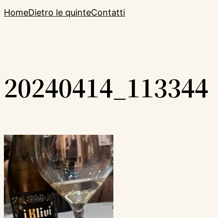
Home
Dietro le quinte
Contatti
20240414_113344