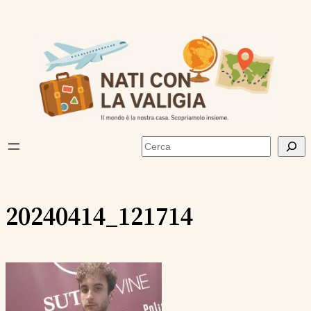
Vai
al
contenuto
Cerca
20240414_121714