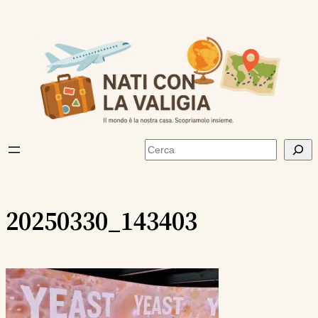
Vai
al
contenuto
Cerca
20250330_143403