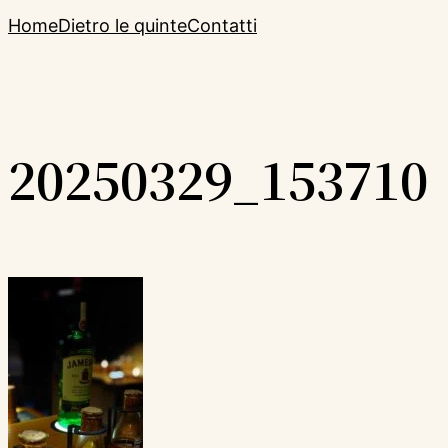
Home
Dietro le quinte
Contatti
20250329_153710