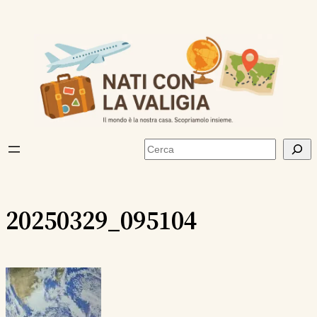
Vai
al
contenuto
Cerca
20250329_095104