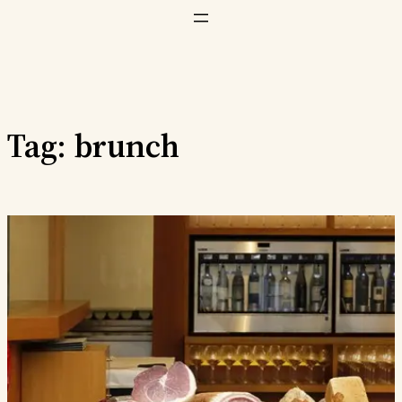
Vai
al
contenuto
Tag:
brunch