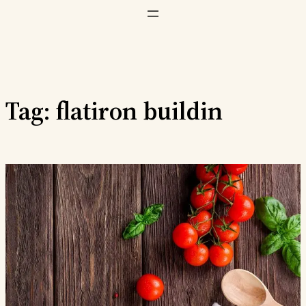
Vai
al
contenuto
Tag:
flatiron buildin