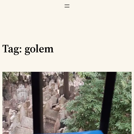
Vai
al
contenuto
Tag:
golem