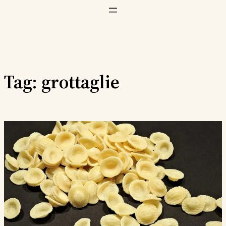
Vai
al
contenuto
Tag:
grottaglie