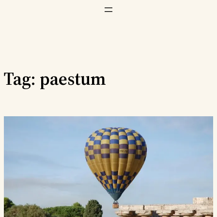
Vai
al
contenuto
Tag:
paestum