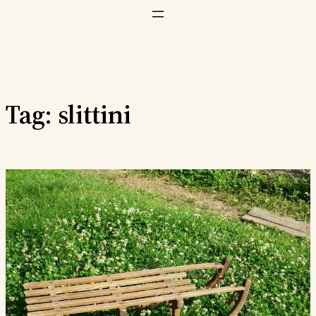
Vai
al
contenuto
Tag:
slittini