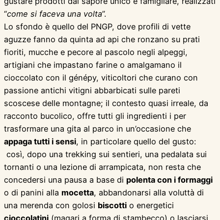
gustare prodotti dal sapore unico e famigliare, realizzati
“
come si faceva una volta
”.
Lo sfondo è quello del PNGP, dove profili di vette
aguzze fanno da quinta ad api che ronzano su prati
fioriti, mucche e pecore al pascolo negli alpeggi,
artigiani che impastano farine o amalgamano il
cioccolato con il génépy, viticoltori che curano con
passione antichi vitigni abbarbicati sulle pareti
scoscese delle montagne; il contesto quasi irreale, da
racconto bucolico, offre tutti gli ingredienti i per
trasformare una gita al parco in un’occasione che
appaga tutti i sensi
, in particolare quello del gusto:
così, dopo una trekking sui sentieri, una pedalata sui
tornanti o una lezione di arrampicata, non resta che
concedersi una pausa a base di
polenta con i formaggi
o di panini alla
mocetta
, abbandonarsi alla voluttà di
una merenda con golosi
biscotti
o energetici
cioccolatini
(magari a forma di stambecco) o lasciarsi