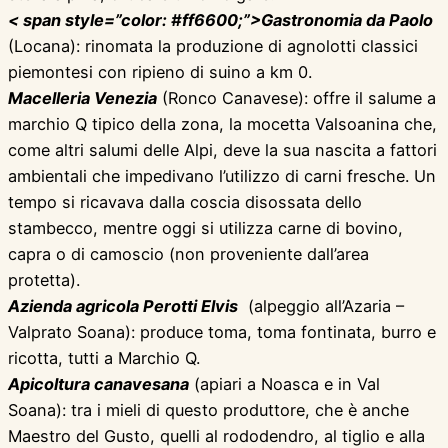
< span style=”color: #ff6600;”>Gastronomia da Paolo
(Locana): rinomata la produzione di agnolotti classici
piemontesi con ripieno di suino a km 0.
Macelleria Venezia
(Ronco Canavese): offre il salume a
marchio Q tipico della zona, la mocetta Valsoanina che,
come altri salumi delle Alpi, deve la sua nascita a fattori
ambientali che impedivano l’utilizzo di carni fresche. Un
tempo si ricavava dalla coscia disossata dello
stambecco, mentre oggi si utilizza carne di bovino,
capra o di camoscio (non proveniente dall’area
protetta).
Azienda agricola Perotti Elvis
(alpeggio all’Azaria –
Valprato Soana): produce toma, toma fontinata, burro e
ricotta, tutti a Marchio Q.
Apicoltura canavesana
(apiari a Noasca e in Val
Soana): tra i mieli di questo produttore, che è anche
Maestro del Gusto, quelli al rododendro, al tiglio e alla