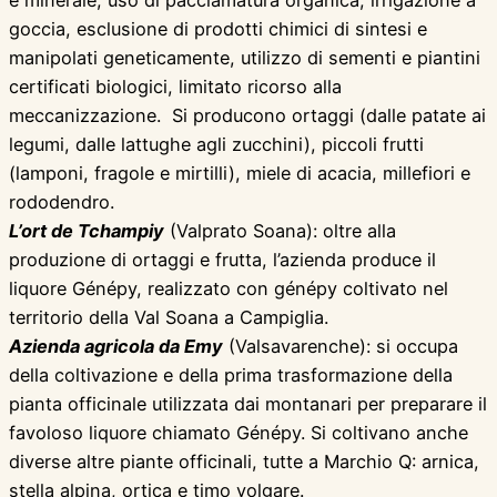
e minerale, uso di pacciamatura organica, irrigazione a
goccia, esclusione di prodotti chimici di sintesi e
manipolati geneticamente, utilizzo di sementi e piantini
certificati biologici, limitato ricorso alla
meccanizzazione. Si producono ortaggi (dalle patate ai
legumi, dalle lattughe agli zucchini), piccoli frutti
(lamponi, fragole e mirtilli), miele di acacia, millefiori e
rododendro.
L’ort de Tchampiy
(Valprato Soana): oltre alla
produzione di ortaggi e frutta, l’azienda produce il
liquore Génépy, realizzato con génépy coltivato nel
territorio della Val Soana a Campiglia.
Azienda agricola da Emy
(Valsavarenche): si occupa
della coltivazione e della prima trasformazione della
pianta officinale utilizzata dai montanari per preparare il
favoloso liquore chiamato Génépy. Si coltivano anche
diverse altre piante officinali, tutte a Marchio Q: arnica,
stella alpina, ortica e timo volgare.