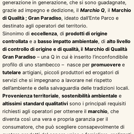
generazione in generazione, che si sono guadagnate,
grazie ad impegno e dedizione, il
Marchio Q
, il
Marchio
di Qualità ; Gran Paradiso
, ideato dall’Ente Parco e
destinato agli operatori del territorio.
Sinonimo di
eccellenza
, di
prodotti di origine
controllata
e a
basso impatto ambientale
, di
alto livello
di controllo di origine
e di
qualità
, i
l
Marchio di Qualità
Gran Paradiso
– una Q in cui è inserito l’inconfondibile
profilo di uno stambecco – nasce per
promuovere
e
tutelare
artigiani, piccoli produttori ed erogatori di
servizi che si impegnano a lavorare nel rispetto
dell’ambiente e della salvaguardia delle tradizioni locali.
Provenienza territoriale
,
sostenibilità ambientale
e
altissimi
standard qualitativi
sono i principali requisiti
richiesti agli operatori per ottenere il
m
archio
, che
diventa così una vera e propria garanzia per il
consumatore, che può scegliere consapevolmente di