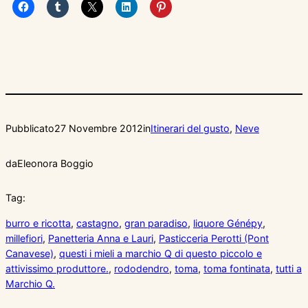
Pubblicato
27 Novembre 2012
in
Itinerari del gusto
, 
Neve
da
Eleonora Boggio
Tag:
burro e ricotta
, 
castagno
, 
gran paradiso
, 
liquore Génépy
, 
millefiori
, 
Panetteria Anna e Lauri
, 
Pasticceria Perotti (Pont
Canavese)
, 
questi i mieli a marchio Q di questo piccolo e
attivissimo produttore.
, 
rododendro
, 
toma
, 
toma fontinata
, 
tutti a
Marchio Q.