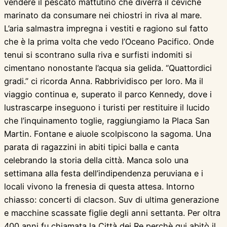
vendere il pescato mattutino che diverrà il ceviche
marinato da consumare nei chiostri in riva al mare.
L’aria salmastra impregna i vestiti e ragiono sul fatto
che è la prima volta che vedo l’Oceano Pacifico. Onde
tenui si scontrano sulla riva e surfisti indomiti si
cimentano nonostante l’acqua sia gelida. “Quattordici
gradi.” ci ricorda Anna. Rabbrividisco per loro. Ma il
viaggio continua e, superato il parco Kennedy, dove i
lustrascarpe inseguono i turisti per restituire il lucido
che l’inquinamento toglie, raggiungiamo la Placa San
Martin. Fontane e aiuole scolpiscono la sagoma. Una
parata di ragazzini in abiti tipici balla e canta
celebrando la storia della città. Manca solo una
settimana alla festa dell’indipendenza peruviana e i
locali vivono la frenesia di questa attesa. Intorno
chiasso: concerti di clacson. Suv di ultima generazione
e macchine scassate figlie degli anni settanta. Per oltra
400 anni fu chiamata la Città dei Re perchè qui abitò il