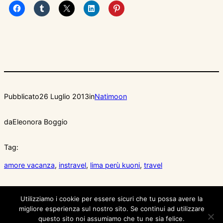
Pubblicato
26 Luglio 2013
in
Natimoon
da
Eleonora Boggio
Tag:
amore vacanza
, 
instravel
, 
lima perù kuoni
, 
travel
Utilizziamo i cookie per essere sicuri che tu possa avere la
migliore esperienza sul nostro sito. Se continui ad utilizzare
questo sito noi assumiamo che tu ne sia felice.