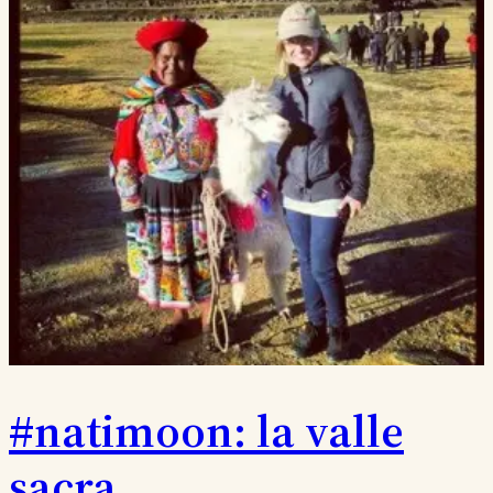
#natimoon: la valle
sacra