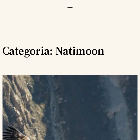
Vai
al
contenuto
Categoria:
Natimoon