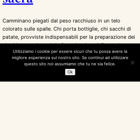
Camminano piegati dal peso racchiuso in un telo
colorato sulle spalle. Chi porta bottiglie, chi sacchi di
patate, provviste indispensabili per la preparazione dei
piatti in occasione delle feste imminenti. Da qualcuno
Utilizziamo i cookie per essere sicuri che tu possa avere la
spunta una testolina dalla pelle ambrata che ciondola
migliore esperienza sul nostro sito. Se continui ad utilizzare
come una bambola, abituata al dondolio del tragitto che
questo sito noi assumiamo che tu ne sia felice.
ha certamente qualcosa di ancestrale nei…
Ok
19 Agosto 2013