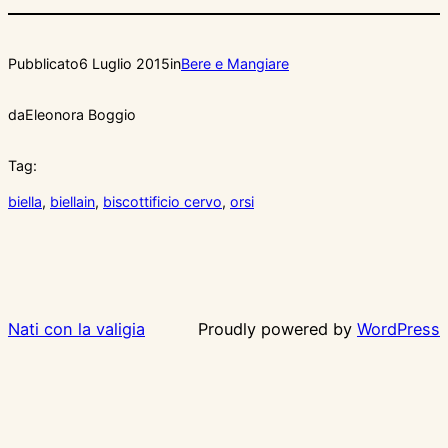
Pubblicato
6 Luglio 2015
in
Bere e Mangiare
da
Eleonora Boggio
Tag:
biella
, 
biellain
, 
biscottificio cervo
, 
orsi
Nati con la valigia
Proudly powered by
WordPress