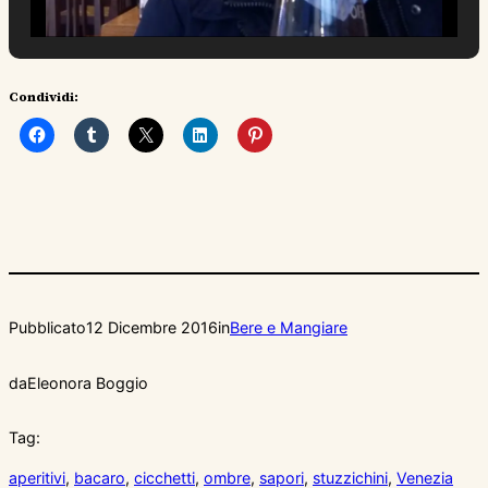
Condividi:
Pubblicato
12 Dicembre 2016
in
Bere e Mangiare
da
Eleonora Boggio
Tag:
aperitivi
, 
bacaro
, 
cicchetti
, 
ombre
, 
sapori
, 
stuzzichini
, 
Venezia