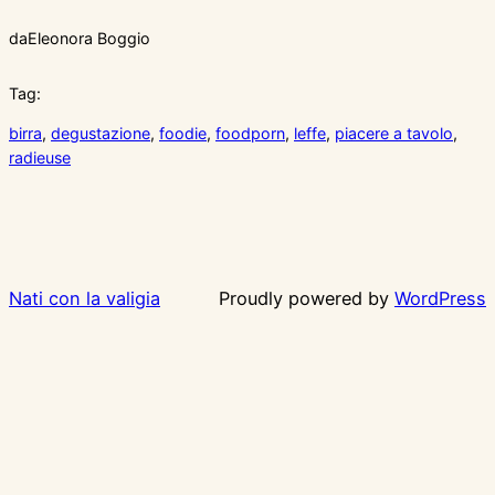
da
Eleonora Boggio
Tag:
birra
, 
degustazione
, 
foodie
, 
foodporn
, 
leffe
, 
piacere a tavolo
, 
radieuse
Nati con la valigia
Proudly powered by
WordPress