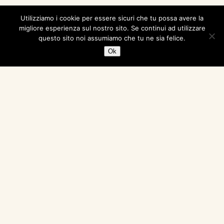
Firenze: l’Arno e la
Utilizziamo i cookie per essere sicuri che tu possa avere la
migliore esperienza sul nostro sito. Se continui ad utilizzare
questo sito noi assumiamo che tu ne sia felice.
luna
Ok
Di Rita Esse La luna che si specchia nell’Arno e Ponte
Vecchio sullo sfondo sono un’immagine capace di
rinnovare ogni volta ricordi ed emozioni. Se poi non
serve neppure sfidare il freddo delle notti di Novembre
ma basta affacciarsi alla finestra della propria camera
d’albergo, allora si può godere di quest’immagine così a
lungo da…
26 Novembre 2019