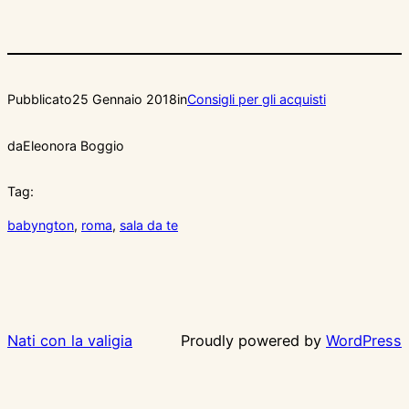
Pubblicato
25 Gennaio 2018
in
Consigli per gli acquisti
da
Eleonora Boggio
Tag:
babyngton
, 
roma
, 
sala da te
Nati con la valigia
Proudly powered by
WordPress