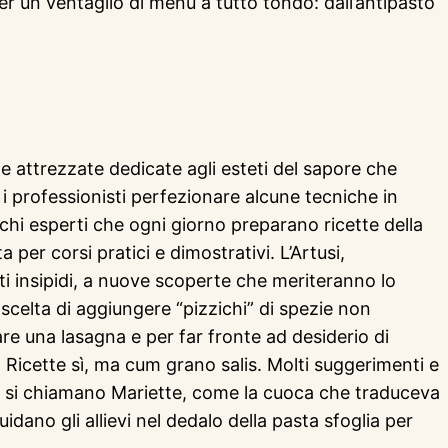
r un ventaglio di menù a tutto tondo: dall’antipasto
e attrezzate dedicate agli esteti del sapore che
i professionisti perfezionare alcune tecniche in
chi esperti che ogni giorno preparano ricette della
 per corsi pratici e dimostrativi. L’Artusi,
enti insipidi, a nuove scoperte che meriteranno lo
scelta di aggiungere “pizzichi” di spezie non
re una lasagna e per far fronte ad desiderio di
a. Ricette sì, ma cum grano salis. Molti suggerimenti e
ano si chiamano Mariette, come la cuoca che traduceva
idano gli allievi nel dedalo della pasta sfoglia per