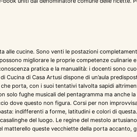
-book uniti dal denominatore comune delle ricette. Pe
rta alle cucine. Sono venti le postazioni completament
ossono migliorare le proprie competenze culinarie e 
 conoscenza pratica e la manualità: i docenti sono cuo
 di Cucina di Casa Artusi dispone di un’aula predisposta
o che porta, con i suoi tentativi talvolta sapidi altrim
 non solo fughe musicali del pentagramma ma anche la 
occio dove questo non figura. Corsi per non improvvisa
sta: indifferenti a forme, latitudini e colori di quest
da casalinghe del luogo. Le regine del mestolo artusi
del matterello queste vecchiette della porta accanto, gu