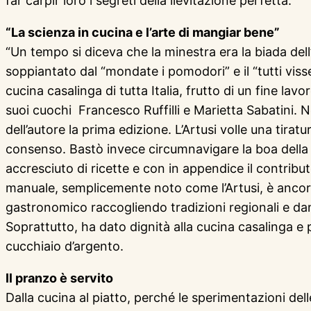
far carpir loro i segreti della lievitazione perfetta.
“La scienza in cucina e l’arte di mangiar bene”
“Un tempo si diceva che la minestra era la biada dell
soppiantato dal “mondate i pomodori” e il “tutti visse
cucina casalinga di tutta Italia, frutto di un fine la
suoi cuochi Francesco Ruffilli e Marietta Sabatini. N
dell’autore la prima edizione. L’Artusi volle una tira
consenso. Bastò invece circumnavigare la boa della 
accresciuto di ricette e con in appendice il contributo
manuale, semplicemente noto come l’Artusi, è ancora 
gastronomico raccogliendo tradizioni regionali e dando 
Soprattutto, ha dato dignità alla cucina casalinga e p
cucchiaio d’argento.
Il pranzo è servito
Dalla cucina al piatto, perché le sperimentazioni dell