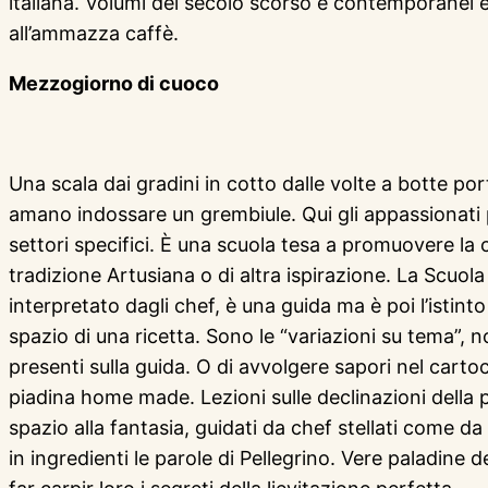
italiana. Volumi del secolo scorso e contemporanei e
all’ammazza caffè.
Mezzogiorno di cuoco
Una scala dai gradini in cotto dalle volte a botte po
amano indossare un grembiule. Qui gli appassionati p
settori specifici. È una scuola tesa a promuovere la
tradizione Artusiana o di altra ispirazione. La Scuola
interpretato dagli chef, è una guida ma è poi l’istint
spazio di una ricetta. Sono le “variazioni su tema”,
presenti sulla guida. O di avvolgere sapori nel cart
piadina home made. Lezioni sulle declinazioni della pa
spazio alla fantasia, guidati da chef stellati come 
in ingredienti le parole di Pellegrino. Vere paladine 