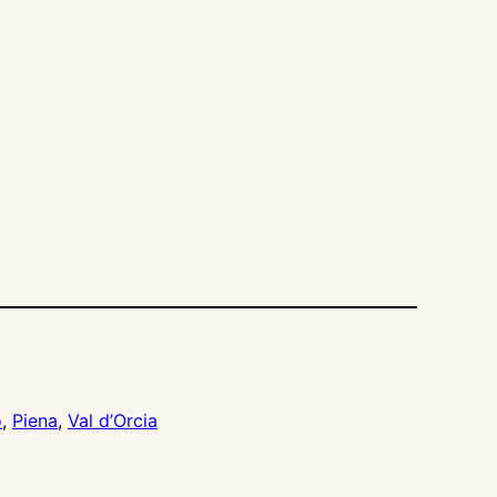
o
, 
Piena
, 
Val d’Orcia