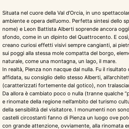
Situata nel cuore della Val d’Orcia, in uno spettacol
ambiente e opera dell’uomo. Perfetta sintesi dello spi
nome) e Leon Battista Alberti soprende ancora oggi p
sfondo, come in un dipinto del Quattrocento. E così, 
creano curiosi effetti visivi sempre cangianti, ai pie
sui poggi alla stessa mole compatta del borgo, elemen
naturale, come una montagna, un lago, il mare.
In realtà, Pienza non nacque dal nulla. Fu il risulta
affidata, su consiglio dello stesso Alberti, all’archi
(caratterizzati fortemente dal gotico), non tralasci
Da allora è cambiato poco o nulla (tranne qualche “p
e rinomate della regione nell’ambito del turismo cul
della sensibilità del visitatore. I monumenti non sono
castelli circostanti fanno di Pienza un luogo ove pot
con grande attenzione, ovviamente, alla rinomata eno