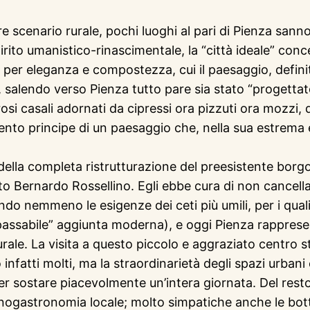
are scenario rurale, pochi luoghi al pari di Pienza san
rito umanistico-rinascimentale, la “città ideale” concep
er eleganza e compostezza, cui il paesaggio, definito
salendo verso Pienza tutto pare sia stato “progettato”,
trosi casali adornati da cipressi ora pizzuti ora mozzi
to principe di un paesaggio che, nella sua estrema ed 
to della completa ristrutturazione del preesistente bo
tetto Bernardo Rossellino. Egli ebbe cura di non cancell
ando nemmeno le esigenze dei ceti più umili, per i qua
assabile” aggiunta moderna), e oggi Pienza rappresent
turale. La visita a questo piccolo e aggraziato centr
 infatti molti, ma la straordinarietà degli spazi urban
er sostare piacevolmente un’intera giornata. Del resto,
gastronomia locale; molto simpatiche anche le botteghe