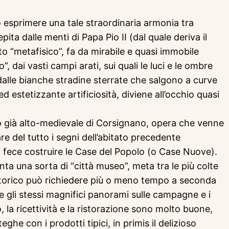
no esprimere una tale straordinaria armonia tra
ita dalle menti di Papa Pio II (dal quale deriva il
 “metafisico”, fa da mirabile e quasi immobile
 dai vasti campi arati, sui quali le luci e le ombre
, dalle bianche stradine sterrate che salgono a curve
estetizzante artificiosità, diviene all’occhio quasi
rgo già alto-medievale di Corsignano, opera che venne
are del tutto i segni dell’abitato precedente
li fece costruire le Case del Popolo (o Case Nuove).
a una sorta di “città museo”, meta tra le più colte
o storico può richiedere più o meno tempo a seconda
i e gli stessi magnifici panorami sulle campagne e i
 la ricettività e la ristorazione sono molto buone,
 con i prodotti tipici, in primis il delizioso