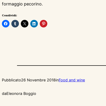
formaggio pecorino.
Condividi:
Pubblicato
26 Novembre 2018
in
Food and wine
da
Eleonora Boggio